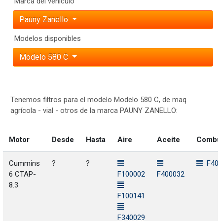
Marca del vehículo
Pauny Zanello
Modelos disponibles
Modelo 580 C
Tenemos filtros para el modelo Modelo 580 C, de maq
agrícola - vial - otros de la marca PAUNY ZANELLO:
Motor
Desde
Hasta
Aire
Aceite
Combus
Cummins
?
?
F40
6 CTAP-
F100002
F400032
8.3
F100141
F340029