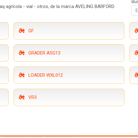
Bu
aq agrícola - vial - otros, de la marca AVELING BARFORD:
GF
GRADER ASG13
LOADER WXL012
VR3