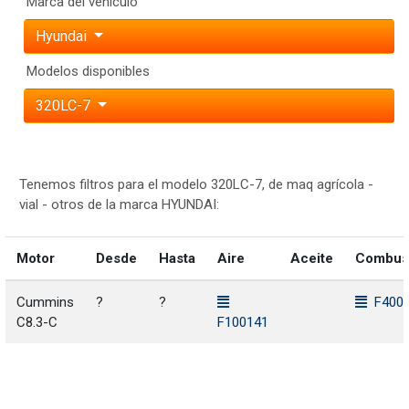
Marca del vehículo
Hyundai
Modelos disponibles
320LC-7
Tenemos filtros para el modelo 320LC-7, de maq agrícola -
vial - otros de la marca HYUNDAI:
Motor
Desde
Hasta
Aire
Aceite
Combust
Cummins
?
?
F400
C8.3-C
F100141