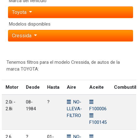
Marca del vehículo
Toyota
Modelos disponibles
Cressida
Tenemos filtros para el modelo Cressida, de autos de la
marca TOYOTA:
Motor
Desde
Hasta
Aire
Aceite
Combustib
2.0i -
08-
?
NO-
2.8i
1984
LLEVA-
F100006
FILTRO
F100145
2.6
?
01-
NO-