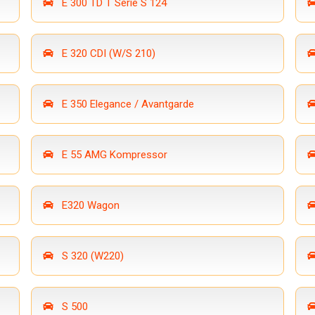
E 300 TD T Serie S 124
E 320 CDI (W/S 210)
E 350 Elegance / Avantgarde
E 55 AMG Kompressor
E320 Wagon
S 320 (W220)
S 500