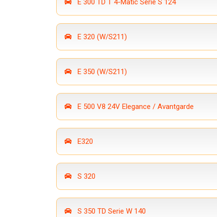
E 300 TD T 4-Matic Serie S 124
E 320 (W/S211)
E 350 (W/S211)
E 500 V8 24V Elegance / Avantgarde
E320
S 320
S 350 TD Serie W 140