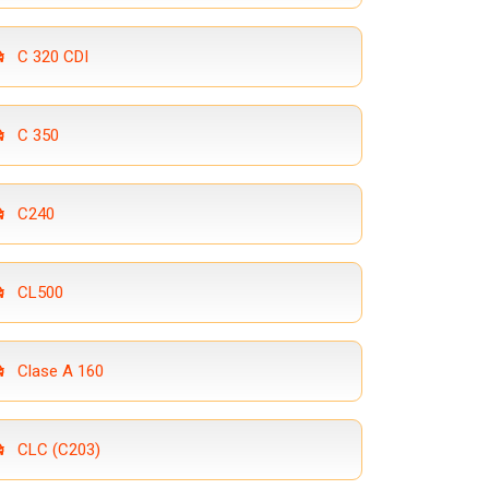
C 320 CDI
C 350
C240
CL500
Clase A 160
CLC (C203)