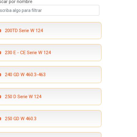
scar por nombre
200TD Serie W 124
230 E - CE Serie W 124
240 GD W 460.3-463
250 D Serie W 124
250 GD W 460.3